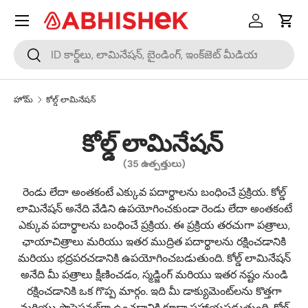
మెనూ
కంటెంట్‌కి దాటవేయండి
లాగిన్ చేయ
బండి
శోధించండి
శోధించండి
హోమ్
కోల్డ్ లామినేషన్
కోల్డ్ లామినేషన్
(35 ఉత్పత్తులు)
రెండు లేదా అంతకంటే ఎక్కువ పదార్థాలను బంధించే ప్రక్రియ. కోల్డ్
లామినేషన్ అనేది వేడిని ఉపయోగించకుండా రెండు లేదా అంతకంటే
ఎక్కువ పదార్థాలను బంధించే ప్రక్రియ. ఈ ప్రక్రియ తరచుగా పత్రాలు,
ఛాయాచిత్రాలు మరియు ఇతర ముద్రిత పదార్థాలను రక్షించడానికి
మరియు భద్రపరచడానికి ఉపయోగించబడుతుంది. కోల్డ్ లామినేషన్
అనేది మీ పత్రాలు క్షీణించడం, స్మడ్జింగ్ మరియు ఇతర నష్టం నుండి
రక్షించడానికి ఒక గొప్ప మార్గం. ఇది మీ డాక్యుమెంట్‌లను కొత్తగా
మరియు ప్రొఫెషనల్‌గా ఉంచడానికి కూడా సహాయపడుతుంది. కోల్డ్