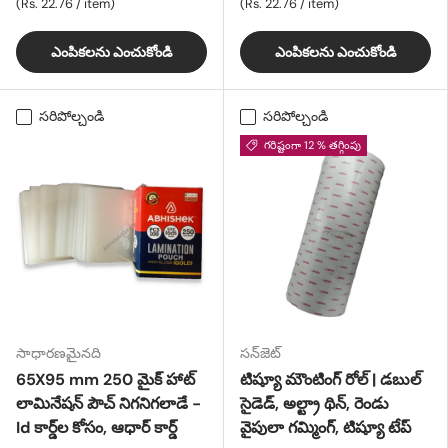
యూనిట్ ధర
యూనిట్ ధర
Rs. 22.76
/
item
Rs. 22.76
/
item
ఎంపికలను ఎంచుకోండి
ఎంపికలను ఎంచుకోండి
సరిపోల్చండి
సరిపోల్చండి
గరిష్టంగా 12 % తగ్గింపు
సాధారణమైనది
సన్‌జెట్
65X95 mm 250 మైక్ హాట్
టిష్యూ మౌంటింగ్ రోల్ | డబుల్
లామినేషన్ పౌచ్ నిగనిగలాడే -
సైడెడ్, అల్ట్రా థిన్, రెండు
Id కార్డ్‌ల కోసం, ఆధార్ కార్డ్
వైపులా గమ్మింగ్, టిష్యూ టేప్