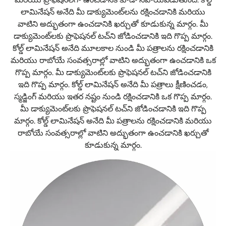
లామినేషన్ అనేది మీ డాక్యుమెంట్‌లను రక్షించడానికి మరియు
వాటిని అద్భుతంగా ఉంచడానికి ఖర్చుతో కూడుకున్న మార్గం. మీ
డాక్యుమెంట్‌లకు ప్రొఫెషనల్ టచ్‌ని జోడించడానికి ఇది గొప్ప మార్గం.
కోల్డ్ లామినేషన్ అనేది మూలకాల నుండి మీ పత్రాలను రక్షించడానికి
మరియు రాబోయే సంవత్సరాల్లో వాటిని అద్భుతంగా ఉంచడానికి ఒక
గొప్ప మార్గం. మీ డాక్యుమెంట్‌లకు ప్రొఫెషనల్ టచ్‌ని జోడించడానికి
ఇది గొప్ప మార్గం. కోల్డ్ లామినేషన్ అనేది మీ పత్రాలు క్షీణించడం,
స్మడ్జింగ్ మరియు ఇతర నష్టం నుండి రక్షించడానికి ఒక గొప్ప మార్గం.
మీ డాక్యుమెంట్‌లకు ప్రొఫెషనల్ టచ్‌ని జోడించడానికి ఇది గొప్ప
మార్గం. కోల్డ్ లామినేషన్ అనేది మీ పత్రాలను రక్షించడానికి మరియు
రాబోయే సంవత్సరాల్లో వాటిని అద్భుతంగా ఉంచడానికి ఖర్చుతో
కూడుకున్న మార్గం.