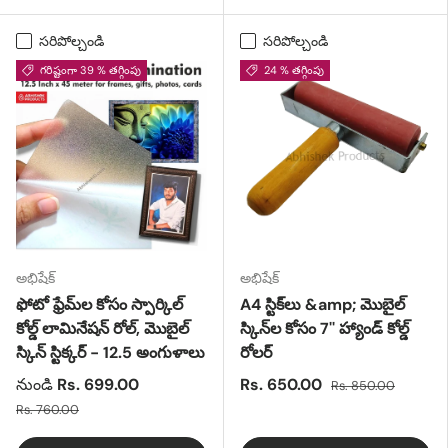
సరిపోల్చండి
సరిపోల్చండి
గరిష్టంగా 39 % తగ్గింపు
24 % తగ్గింపు
అభిషేక్
అభిషేక్
ఫోటో ఫ్రేమ్‌ల కోసం స్పార్కిల్
A4 స్టిక్‌లు &amp; మొబైల్
కోల్డ్ లామినేషన్ రోల్, మొబైల్
స్కిన్‌ల కోసం 7'' హ్యాండ్ కోల్డ్
స్కిన్ స్టిక్కర్ - 12.5 అంగుళాలు
రోలర్
నుండి
Rs. 699.00
Rs. 650.00
Rs. 850.00
Rs. 760.00