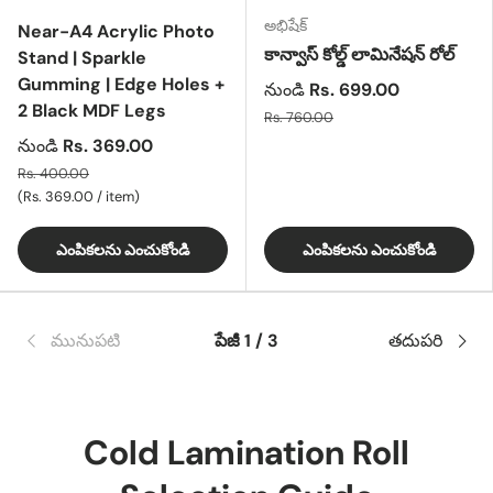
అభిషేక్
Near-A4 Acrylic Photo
కాన్వాస్ కోల్డ్ లామినేషన్ రోల్
Stand | Sparkle
Gumming | Edge Holes +
నుండి
Rs. 699.00
2 Black MDF Legs
Rs. 760.00
నుండి
Rs. 369.00
Rs. 400.00
యూనిట్ ధర
Rs. 369.00
/
item
ఎంపికలను ఎంచుకోండి
ఎంపికలను ఎంచుకోండి
మునుపటి
పేజీ 1 / 3
తదుపరి
Cold Lamination Roll