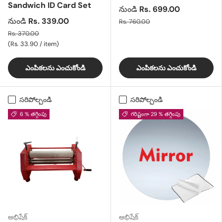
Sandwich ID Card Set
నుండి
Rs. 699.00
నుండి
Rs. 339.00
Rs. 760.00
Rs. 370.00
యూనిట్ ధర
Rs. 33.90
/
item
ఎంపికలను ఎంచుకోండి
ఎంపికలను ఎంచుకోండి
సరిపోల్చండి
సరిపోల్చండి
6 % తగ్గింపు
గరిష్టంగా 29 % తగ్గింపు
అభిషేక్
అభిషేక్