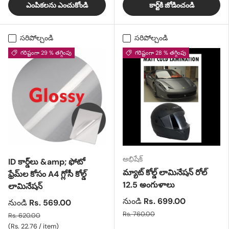
ఎంపికలను ఎంచుకోండి
కార్ట్‌కి జోడించండి
సరిపోల్చండి
సరిపోల్చండి
గరిష్టంగా 29 % తగ్గింపు
గరిష్టంగా 28 % తగ్గింపు
అభిషేక్
ID కార్డ్‌లు &amp; ఫోటో
మ్యాట్ కోల్డ్ లామినేషన్ రోల్
ఫ్రేమ్‌ల కోసం A4 గ్లోసీ కోల్డ్
12.5 అంగుళాలు
లామినేషన్
నుండి
Rs. 699.00
నుండి
Rs. 569.00
Rs. 760.00
Rs. 620.00
యూనిట్ ధర
Rs. 22.76
/
item