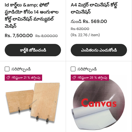
Id కార్డ్‌లు &amp; ఫోటో
A4 మిర్రర్ లామినేషన్ కోల్డ్
స్టూడియో కోసం 14 అంగుళాల
లామినేషన్
కోల్డ్ లామినేషన్ మాన్యువల్
నుండి
Rs. 569.00
మెషిన్
Rs. 620.00
యూనిట్ ధర
Rs. 7,500.00
Rs. 22.76
/
item
Rs. 8,000.00
కార్ట్‌కి జోడించండి
ఎంపికలను ఎంచుకోండి
సరిపోల్చండి
సరిపోల్చండి
గరిష్టంగా 21 % తగ్గింపు
గరిష్టంగా 28 % తగ్గింపు