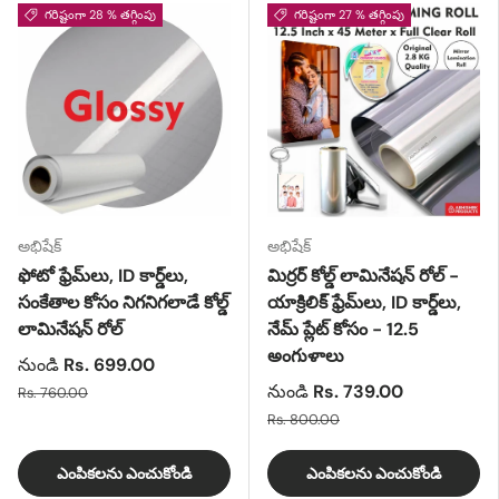
గరిష్టంగా 28 % తగ్గింపు
గరిష్టంగా 27 % తగ్గింపు
అభిషేక్
అభిషేక్
ఫోటో ఫ్రేమ్‌లు, ID కార్డ్‌లు,
మిర్రర్ కోల్డ్ లామినేషన్ రోల్ -
సంకేతాల కోసం నిగనిగలాడే కోల్డ్
యాక్రిలిక్ ఫ్రేమ్‌లు, ID కార్డ్‌లు,
లామినేషన్ రోల్
నేమ్ ప్లేట్ కోసం - 12.5
అంగుళాలు
నుండి
Rs. 699.00
నుండి
Rs. 739.00
Rs. 760.00
Rs. 800.00
ఎంపికలను ఎంచుకోండి
ఎంపికలను ఎంచుకోండి