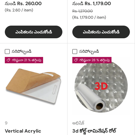
నుండి
Rs. 260.00
నుండి
Rs. 1,179.00
యూనిట్ ధర
Rs. 2.60
/
item
Rs. 1,270.00
యూనిట్ ధర
Rs. 1,179.00
/
item
ఎంపికలను ఎంచుకోండి
ఎంపికలను ఎంచుకోండి
సరిపోల్చండి
సరిపోల్చండి
గరిష్టంగా 21 % తగ్గింపు
గరిష్టంగా 28 % తగ్గింపు
9
అభిషేక్
Vertical Acrylic
3d కోల్డ్ లామినేషన్ రోల్