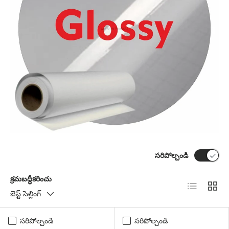
సరిపోల్చండి
క్రమబద్ధీకరించు
జాబితా
గ్రిడ్
బెస్ట్ సెల్లింగ్
సరిపోల్చండి
సరిపోల్చండి