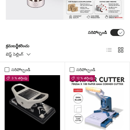
సరిపోల్చండి
క్రమబద్ధీకరించు
జాబితా
గ్రిడ్
బెస్ట్ సెల్లింగ్
సరిపోల్చండి
సరిపోల్చండి
3 % తగ్గింపు
12 % తగ్గింపు