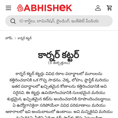
మెనూ
కంటెంట్‌కి దాటవేయండి
లాగిన్ చేయ
బండి
శోధించండి
శోధించండి
హోమ్
కార్నర్ కట్టర్
కార్నర్ కట్టర్
(6 ఉత్పత్తులు)
కార్నర్ కట్టర్ కట్టర్లు వివిధ రకాల పదార్థాలలో మూలలను
కత్తిరించడానికి ఒక గొప్ప సాధనం. చెక్క, లోహం, ప్లాస్టిక్ మరియు
ఇతర పదార్థాలలో ఖచ్చితమైన కోణాలను కత్తిరించడానికి అవి
సరైనవి. ఈ కట్టర్లు ఉపయోగించడానికి సులభమైన మరియు
శుభ్రమైన, ఖచ్చితమైన కట్‌ను అందించడానికి రూపొందించబడ్డాయి.
ఏ ఉద్యోగానికైనా సరిపోయేలా వివిధ పరిమాణాలు మరియు
ఆకారాలలో ఇవి అందుబాటులో ఉంటాయి. అవి మన్నికైనవి మరియు
మన్నికైనవి, వీటిని ఏదైనా వర్క్‌షాప్‌కు గొప్ప పెట్టుబడిగా