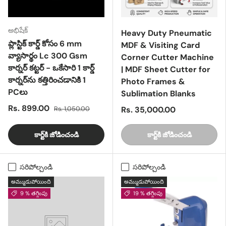
అభిషేక్
Heavy Duty Pneumatic
ప్లాస్టిక్ కార్డ్ కోసం 6 mm
MDF & Visiting Card
వ్యాసార్థం Lc 300 Gsm
Corner Cutter Machine
కార్నర్ కట్టర్ - ఒకేసారి 1 కార్డ్
| MDF Sheet Cutter for
కార్నర్‌ను కత్తిరించడానికి 1
Photo Frames &
PCలు
Sublimation Blanks
Rs. 899.00
Rs. 1,050.00
Rs. 35,000.00
కార్ట్‌కి జోడించండి
కార్ట్‌కి జోడించండి
సరిపోల్చండి
సరిపోల్చండి
అమ్ముడుపోయింది
అమ్ముడుపోయింది
9 % తగ్గింపు
19 % తగ్గింపు