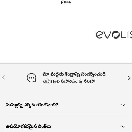
pass.
మా మద్దతు కేంద్రాన్ని సందర్శించండి
మునుపటి
తదు
నిపుణుల సహాయం & సలహా
మమ్మల్ని ఎక్కడ కనుగొనాలి?
ఉపయోగకరమైన లింక్‌లు