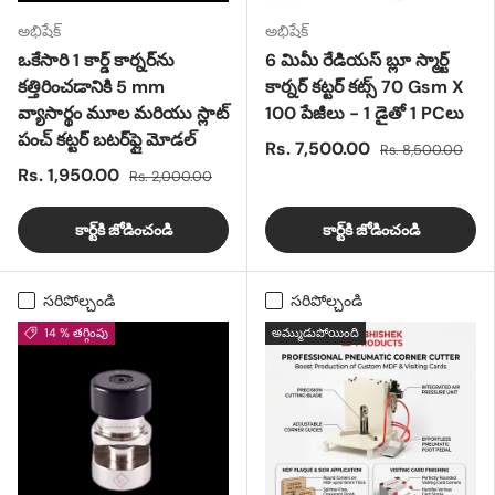
అభిషేక్
అభిషేక్
ఒకేసారి 1 కార్డ్ కార్నర్‌ను
6 మిమీ రేడియస్ బ్లూ స్మార్ట్
కత్తిరించడానికి 5 mm
కార్నర్ కట్టర్ కట్స్ 70 Gsm X
వ్యాసార్థం మూల మరియు స్లాట్
100 పేజీలు - 1 డైతో 1 PCలు
పంచ్ కట్టర్ బటర్‌ఫ్లై మోడల్
Rs. 7,500.00
Rs. 8,500.00
Rs. 1,950.00
Rs. 2,000.00
కార్ట్‌కి జోడించండి
కార్ట్‌కి జోడించండి
సరిపోల్చండి
సరిపోల్చండి
14 % తగ్గింపు
అమ్ముడుపోయింది